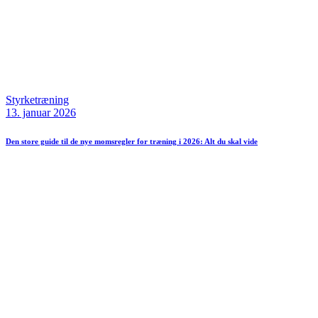
Styrketræning
13. januar 2026
Den store guide til de nye momsregler for træning i 2026: Alt du skal vide