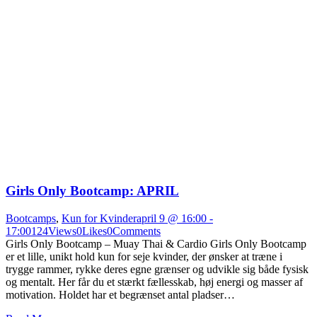
Girls Only Bootcamp: APRIL
Bootcamps
,
Kun for Kvinder
april 9 @ 16:00
-
17:00
124
Views
0
Likes
0
Comments
Girls Only Bootcamp – Muay Thai & Cardio Girls Only Bootcamp
er et lille, unikt hold kun for seje kvinder, der ønsker at træne i
trygge rammer, rykke deres egne grænser og udvikle sig både fysisk
og mentalt. Her får du et stærkt fællesskab, høj energi og masser af
motivation. Holdet har et begrænset antal pladser…