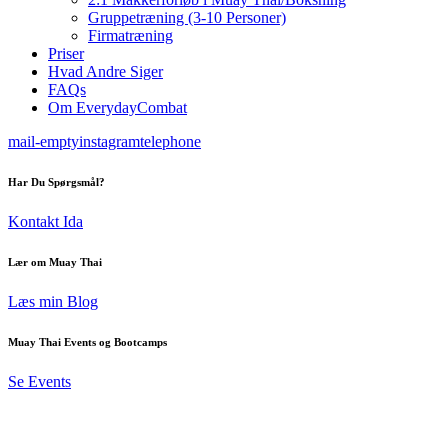
Gruppetræning (3-10 Personer)
Firmatræning
Priser
Hvad Andre Siger
FAQs
Om EverydayCombat
mail-empty
instagram
telephone
Har Du Spørgsmål?
Kontakt Ida
Lær om Muay Thai
Læs min Blog
Muay Thai Events og Bootcamps
Se Events