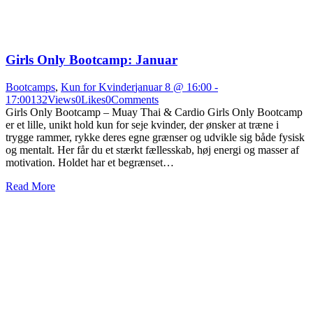
Girls Only Bootcamp: Januar
Bootcamps
,
Kun for Kvinder
januar 8 @ 16:00
-
17:00
132
Views
0
Likes
0
Comments
Girls Only Bootcamp – Muay Thai & Cardio Girls Only Bootcamp
er et lille, unikt hold kun for seje kvinder, der ønsker at træne i
trygge rammer, rykke deres egne grænser og udvikle sig både fysisk
og mentalt. Her får du et stærkt fællesskab, høj energi og masser af
motivation. Holdet har et begrænset…
Read More