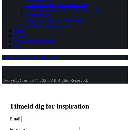
1:1 Forløb i Muay Thai/Boksning
2:1 Makkerforløb i Muay Thai/Boksning
Firmatræning
Gruppetræning (3-10 Personer)
1:1 Styrketræningsforløb
Priser
Kontakt
Om EverydayCombat
Blog
mail-empty
instagram
telephone
EverydayCombat © 2025. All Rights Reserved.
Tilmeld dig for inspiration
Email
Fornavn