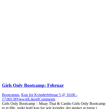
Girls Only Bootcamp: Februar
Bootcamps
,
Kun for Kvinder
februar 5 @ 16:00
-
17:00
138
Views
0
Likes
0
Comments
Girls Only Bootcamp – Muay Thai & Cardio Girls Only Bootcamp
er et lille, unikt hold kun for seje kvinder, der ønsker at træne i