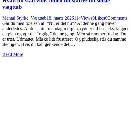
Hvad du skal vide, inden du starter dit sidste
vægttab
Mental Styrke
,
Vægttab
18. marts 2026
114
Views
0
Likes
0
Comments
Går du med følelsen af: “Nu er det nu”? At denne gang bliver
anderledes. At du starter mandag morgen, rydder ud i snacks, lægger
en plan og gør det “rigtigt” denne gang. Men så rammer fredag. Du
er træt. Udmattet. Måske lidt frustreret. Og pludselig står du samme
sted igen. Hvis du kan genkende det,…
Read More