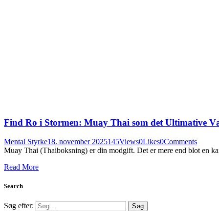
Find Ro i Stormen: Muay Thai som det Ultimative Vær
Mental Styrke
18. november 2025
145
Views
0
Likes
0
Comments
Muay Thai (Thaiboksning) er din modgift. Det er mere end blot en kampsp
Read More
Search
Søg efter: