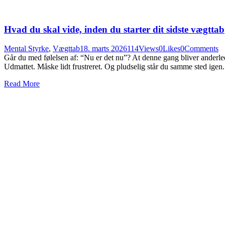
Hvad du skal vide, inden du starter dit sidste vægttab
Mental Styrke
,
Vægttab
18. marts 2026
114
Views
0
Likes
0
Comments
Går du med følelsen af: “Nu er det nu”? At denne gang bliver anderle
Udmattet. Måske lidt frustreret. Og pludselig står du samme sted ig
Read More