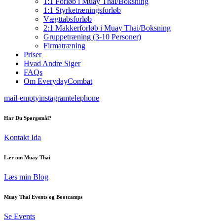
1:1 Forløb i Muay Thai/Boksning
1:1 Styrketræningsforløb
Vægttabsforløb
2:1 Makkerforløb i Muay Thai/Boksning
Gruppetræning (3-10 Personer)
Firmatræning
Priser
Hvad Andre Siger
FAQs
Om EverydayCombat
mail-empty
instagram
telephone
Har Du Spørgsmål?
Kontakt Ida
Lær om Muay Thai
Læs min Blog
Muay Thai Events og Bootcamps
Se Events