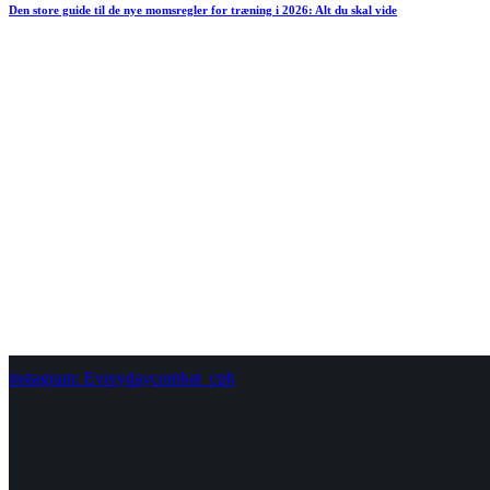
Den store guide til de nye momsregler for træning i 2026: Alt du skal vide
instagram: Everydaycombat_cph