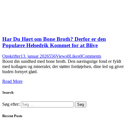
Har Du Hørt om Bone Broth? Derfor er den
Populære Helsedrik Kommet for at Blive
Opskrifter
13. januar 2026
556
Views
0
Likes
0
Comments
Boost din sundhed med bone broth. Den næringsrige fond er fyldt
med kollagen og mineraler, der støtter fordøjelsen, dine led og giver
huden fornyet glød.
Read More
Search
Søg efter:
Recent Posts