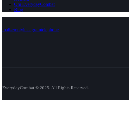
Om EverydayCombat
Blog
mail-empty
instagram
telephone
EverydayCombat © 2025. All Rights Reserved.