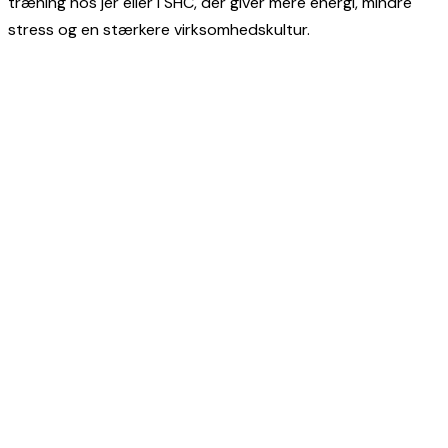
træning hos jer eller i SHC, der giver mere energi, mindre
stress og en stærkere virksomhedskultur.