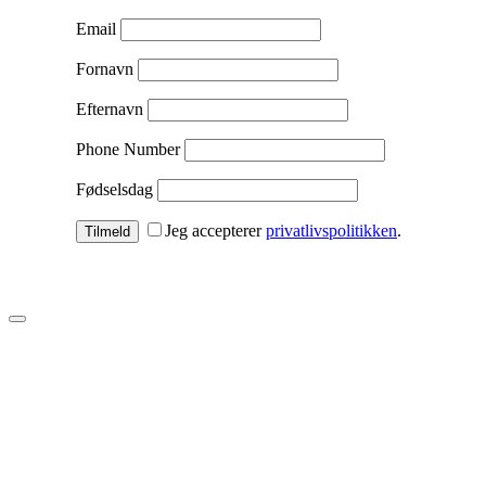
Email
Fornavn
Efternavn
Phone Number
Fødselsdag
Jeg accepterer
privatlivspolitikken
.
Tilmeld